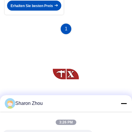
Erhalten Sie besten Preis
1
Soziale Medien
Sharon Zhou
3:26 PM
Schnelle Kontaktaufnahme