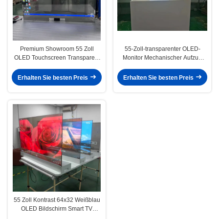
Premium Showroom 55 Zoll
55-Zoll-transparenter OLED-
OLED Touchscreen Transparent
Monitor Mechanischer Aufzug
Desktop Vertikal All-in-One
Premium-Touch-Panel
Maschine
Erhalten Sie besten Preis
Erhalten Sie besten Preis
55 Zoll Kontrast 64x32 Weißblau
OLED Bildschirm Smart TV
Monitor