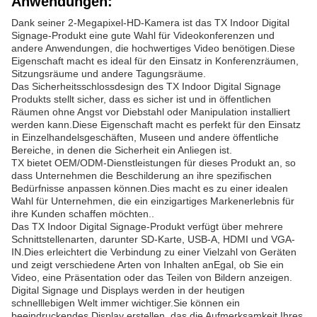
Anwendungen:
Dank seiner 2-Megapixel-HD-Kamera ist das TX Indoor Digital
Signage-Produkt eine gute Wahl für Videokonferenzen und
andere Anwendungen, die hochwertiges Video benötigen.Diese
Eigenschaft macht es ideal für den Einsatz in Konferenzräumen,
Sitzungsräume und andere Tagungsräume.
Das Sicherheitsschlossdesign des TX Indoor Digital Signage
Produkts stellt sicher, dass es sicher ist und in öffentlichen
Räumen ohne Angst vor Diebstahl oder Manipulation installiert
werden kann.Diese Eigenschaft macht es perfekt für den Einsatz
in Einzelhandelsgeschäften, Museen und andere öffentliche
Bereiche, in denen die Sicherheit ein Anliegen ist.
TX bietet OEM/ODM-Dienstleistungen für dieses Produkt an, so
dass Unternehmen die Beschilderung an ihre spezifischen
Bedürfnisse anpassen können.Dies macht es zu einer idealen
Wahl für Unternehmen, die ein einzigartiges Markenerlebnis für
ihre Kunden schaffen möchten..
Das TX Indoor Digital Signage-Produkt verfügt über mehrere
Schnittstellenarten, darunter SD-Karte, USB-A, HDMI und VGA-
IN.Dies erleichtert die Verbindung zu einer Vielzahl von Geräten
und zeigt verschiedene Arten von Inhalten anEgal, ob Sie ein
Video, eine Präsentation oder das Teilen von Bildern anzeigen.
Digital Signage und Displays werden in der heutigen
schnelllebigen Welt immer wichtiger.Sie können ein
beeindruckendes Display erstellen, das die Aufmerksamkeit Ihres