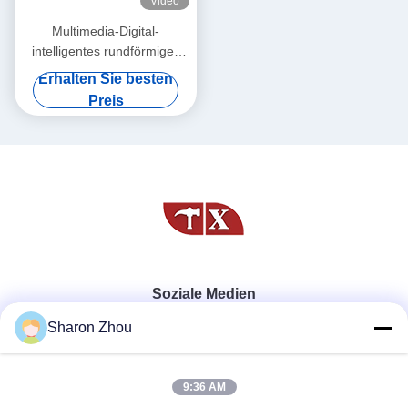
Video
Multimedia-Digital-
intelligentes rundförmiges
Display für Luxus-Displays
Erhalten Sie besten
Preis
Soziale Medien
Sharon Zhou
Schnelle Kontaktaufnahme
9:36 AM
Tel.